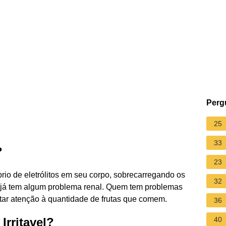
Perg
25
33
?
23
brio de eletrólitos em seu corpo, sobrecarregando os
32
 já tem algum problema renal. Quem tem problemas
tar atenção à quantidade de frutas que comem.
36
Irritavel?
40