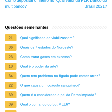
Como depositar dinheiro no
Qual valor da PLR Banco do
multibanco?
Brasil 2021?
Questões semelhantes
21
Qual significado de viabilizassem?
36
Quais os 7 estados do Nordeste?
23
Como tratar gases em excesso?
18
Qual é o poder da arte?
34
Quem tem problema no fígado pode comer arroz?
22
O que causa um coágulo sanguíneo?
39
Quem é o considerado o pai da Paraolimpíada?
39
Qual o comando do bot MEE6?