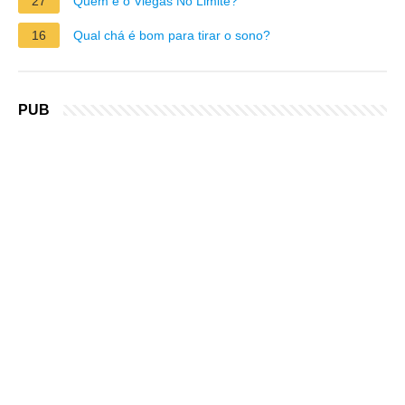
27
Quem é o Viegas No Limite?
16
Qual chá é bom para tirar o sono?
PUB