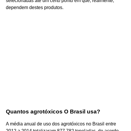
selecionadas até um certo ponto em que, realmente,
dependem destes produtos.
Quantos agrotóxicos O Brasil usa?
A média anual de uso dos agrotóxicos no Brasil entre
2012 a 2014 totalizaram 877.782 toneladas, de acordo