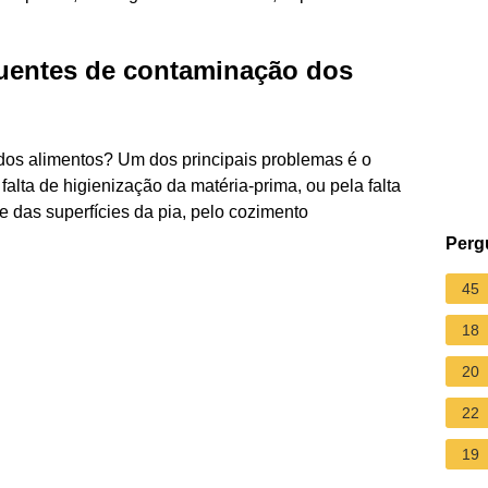
quentes de contaminação dos
os alimentos? Um dos principais problemas é o
alta de higienização da matéria‐prima, ou pela falta
e das superfícies da pia, pelo cozimento
Perg
45
18
20
22
19