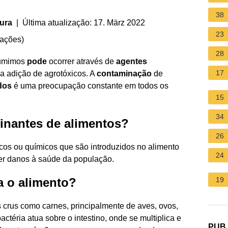
38
ura
| Última atualização: 17. März 2022
23
iações
)
28
umimos
pode
ocorrer através de
agentes
17
la adição de agrotóxicos. A
contaminação
de
dos
é uma preocupação constante em todos os
15
34
inantes de alimentos?
26
icos ou químicos que são introduzidos no alimento
24
zer danos à saúde da população.
a o alimento?
19
 crus como carnes, principalmente de aves, ovos,
bactéria atua sobre o intestino, onde se multiplica e
PUB