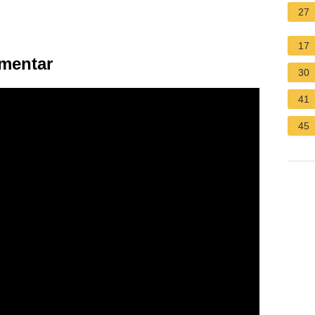
27
17
imentar
30
41
45