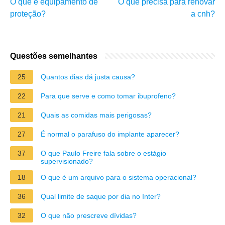
O que é equipamento de
O que precisa para renovar
proteção?
a cnh?
Questões semelhantes
25
Quantos dias dá justa causa?
22
Para que serve e como tomar ibuprofeno?
21
Quais as comidas mais perigosas?
27
É normal o parafuso do implante aparecer?
37
O que Paulo Freire fala sobre o estágio
supervisionado?
18
O que é um arquivo para o sistema operacional?
36
Qual limite de saque por dia no Inter?
32
O que não prescreve dívidas?