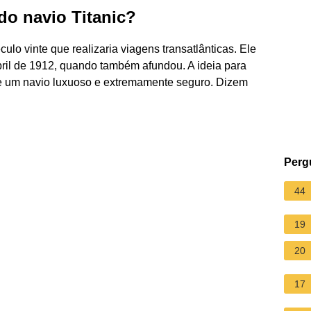
 do navio Titanic?
ulo vinte que realizaria viagens transatlânticas. Ele
ril de 1912, quando também afundou. A ideia para
sse um navio luxuoso e extremamente seguro. Dizem
Perg
44
19
20
17