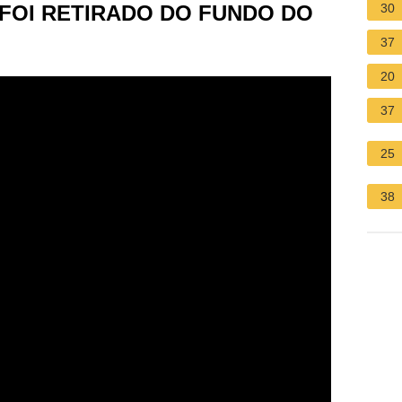
 FOI RETIRADO DO FUNDO DO
30
37
20
37
25
38