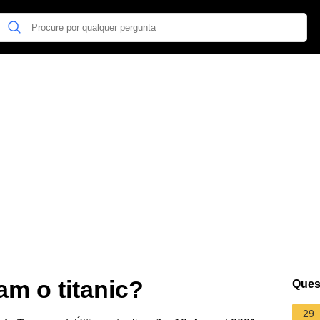
m o titanic?
Ques
29