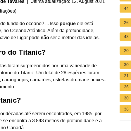
 de Tavares
| Última atualização: 12. August 2021
44
liações
)
26
 do fundo do oceano? ... Isso
porque
ele está
, no Oceano Atlântico. Além da profundidade,
43
navio de lugar pode
não
ser a melhor das ideias.
ro do Titanic?
20
30
stas foram surpreendidos por uma variedade de
torno do Titanic. Um total de 28 espécies foram
21
 caranguejos, camarões, estrelas-do-mar e peixes-
imento.
26
30
itanic?
36
por décadas até serem encontrados, em 1985, por
e se encontra a 3 843 metros de profundidade e a
, no Canadá.