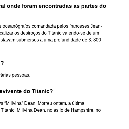
cal onde foram encontradas as partes do
e oceanógrafos comandada pelos franceses Jean-
calizar os destroços do Titanic valendo-se de um
s estavam submersos a uma profundidade de 3. 800
c?
árias pessoas.
evivente do Titanic?
ys “Millvina” Dean. Morreu ontem, a última
 Titanic, Millvina Dean, no asilo de Hampshire, no