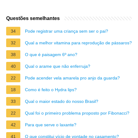
Questões semelhantes
34
Pode registrar uma criança sem ser o pai?
32
Qual a melhor vitamina para reprodução de pássaros?
38
O que é paisagem 6º ano?
40
Qual o arame que não enferruja?
22
Pode acender vela amarela pro anjo da guarda?
18
Como é feito o Hydra lips?
33
Qual o maior estado do nosso Brasil?
22
Qual foi o primeiro problema proposto por Fibonacci?
42
Para que serve o laxante?
41
O que constitui vício de vontade no casamento?