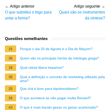
←
Artigo anterior
Artigo seguinte
→
O que substitui o trigo para
Quais são os instrumentos
untar a forma?
da síntese?
Questões semelhantes
15
Porque o dia 20 de Agosto é o Dia do Maçom?
35
Quem são os principais heróis da mitologia grega?
18
Qual célula libera heparina?
36
Qual a definição o conceito de marketing utilizado pela
ama?
25
Que chá é bom para hipotireoidismo?
26
O que acontece se não pagar multa Renainf?
43
O que é mais barato gesso ou gesso acartonado?