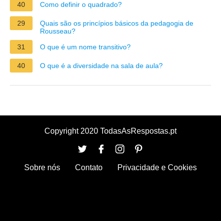
40
Como definir o quadrado?
29
Quais são os princípios básicos da pedagogia de
Rousseau?
31
O que é um nome transitivo?
40
O que é a diversidade na sala de aula?
Copyright 2020 TodasAsRespostas.pt
Sobre nós
Contato
Privacidade e Cookies