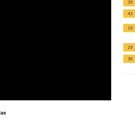
39
43
19
29
38
das