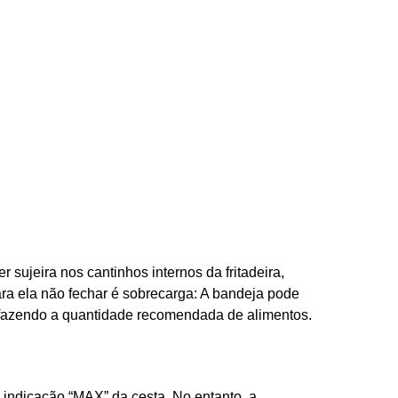
 sujeira nos cantinhos internos da fritadeira,
ra ela não fechar é sobrecarga: A bandeja pode
á fazendo a quantidade recomendada de alimentos.
a indicação “MAX” da cesta. No entanto, a