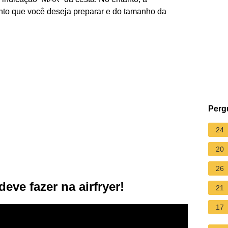
to que você deseja preparar e do tamanho da
Perg
24
20
26
ve fazer na airfryer!
21
17