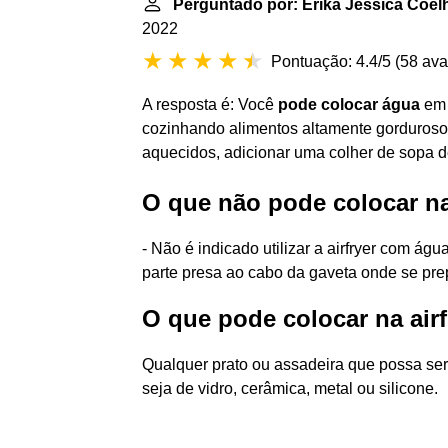
Perguntado por: Érika Jéssica Coel
2022
Pontuação: 4.4/5
(
58 ava
A resposta é: Você
pode colocar água
em 
cozinhando alimentos altamente gorduros
aquecidos, adicionar uma colher de sopa 
O que não pode colocar na
- Não é indicado utilizar a airfryer com águ
parte presa ao cabo da gaveta onde se pre
O que pode colocar na airf
Qualquer prato ou assadeira que possa ser l
seja de vidro, cerâmica, metal ou silicone.