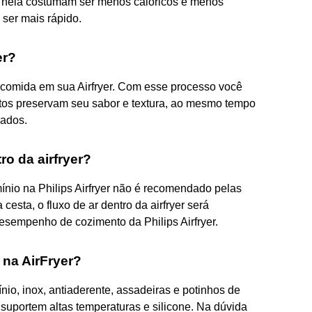
os nela costumam ser menos calóricos e menos
 ser mais rápido.
er?
 comida em sua Airfryer. Com esse processo você
ntos preservam seu sabor e textura, ao mesmo tempo
cados.
ro da airfryer?
ínio na Philips Airfryer não é recomendado pelas
cesta, o fluxo de ar dentro da airfryer será
desempenho de cozimento da Philips Airfryer.
 na AirFryer?
nio, inox, antiaderente, assadeiras e potinhos de
 suportem altas temperaturas e silicone. Na dúvida