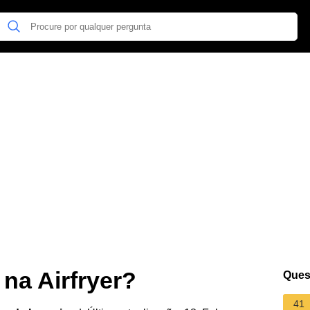
na Airfryer?
Ques
41