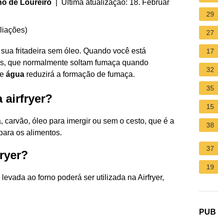
ho de Loureiro
| Última atualização: 18. Februar
29
liações
)
27
sua fritadeira sem óleo. Quando você está
17
os, que normalmente soltam fumaça quando
32
de
água
reduzirá a formação de fumaça.
35
 airfryer?
15
a, carvão, óleo para imergir ou sem o cesto, que é a
38
para os alimentos.
37
ryer?
19
evada ao forno poderá ser utilizada na Airfryer,
PUB