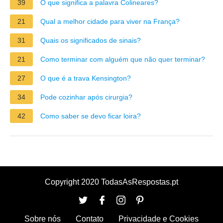
39
O que significa a palavra Colineares?
21
Qual a melhor cidade para viver na França?
31
Quais os significados de sinais?
21
Como terminar com alguém que não quer terminar?
27
O que é a trava Kensington?
34
Pode cozinhar após cirurgia?
42
Como saber se devo ficar loira?
Copyright 2020 TodasAsRespostas.pt
Sobre nós
Contato
Privacidade e Cookies