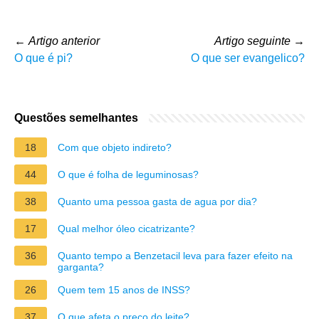
←
Artigo anterior
Artigo seguinte
→
O que é pi?
O que ser evangelico?
Questões semelhantes
18
Com que objeto indireto?
44
O que é folha de leguminosas?
38
Quanto uma pessoa gasta de agua por dia?
17
Qual melhor óleo cicatrizante?
36
Quanto tempo a Benzetacil leva para fazer efeito na
garganta?
26
Quem tem 15 anos de INSS?
37
O que afeta o preço do leite?