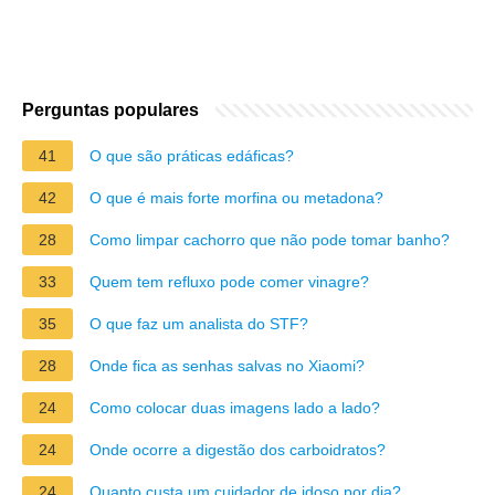
Perguntas populares
41
O que são práticas edáficas?
42
O que é mais forte morfina ou metadona?
28
Como limpar cachorro que não pode tomar banho?
33
Quem tem refluxo pode comer vinagre?
35
O que faz um analista do STF?
28
Onde fica as senhas salvas no Xiaomi?
24
Como colocar duas imagens lado a lado?
24
Onde ocorre a digestão dos carboidratos?
24
Quanto custa um cuidador de idoso por dia?