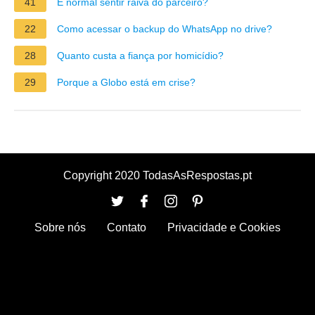
41
É normal sentir raiva do parceiro?
22
Como acessar o backup do WhatsApp no drive?
28
Quanto custa a fiança por homicídio?
29
Porque a Globo está em crise?
Copyright 2020 TodasAsRespostas.pt
Sobre nós
Contato
Privacidade e Cookies