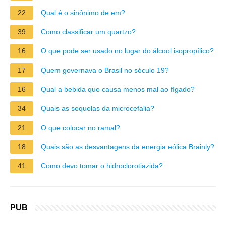
22
Qual é o sinônimo de em?
39
Como classificar um quartzo?
16
O que pode ser usado no lugar do álcool isopropílico?
17
Quem governava o Brasil no século 19?
16
Qual a bebida que causa menos mal ao fígado?
34
Quais as sequelas da microcefalia?
21
O que colocar no ramal?
18
Quais são as desvantagens da energia eólica Brainly?
41
Como devo tomar o hidroclorotiazida?
PUB