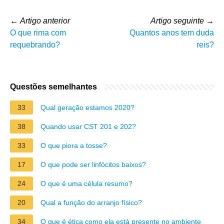
←
Artigo anterior
Artigo seguinte
→
O que rima com
Quantos anos tem duda
requebrando?
reis?
Questões semelhantes
33
Qual geração estamos 2020?
38
Quando usar CST 201 e 202?
33
O que piora a tosse?
17
O que pode ser linfócitos baixos?
24
O que é uma célula resumo?
20
Qual a função do arranjo físico?
34
O que é ética como ela está presente no ambiente