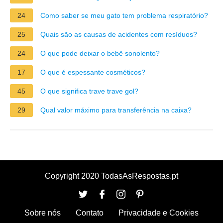
24
Como saber se meu gato tem problema respiratório?
25
Quais são as causas de acidentes com resíduos?
24
O que pode deixar o bebê sonolento?
17
O que é espessante cosméticos?
45
O que significa trave trave gol?
29
Qual valor máximo para transferência na caixa?
Copyright 2020 TodasAsRespostas.pt
Sobre nós
Contato
Privacidade e Cookies