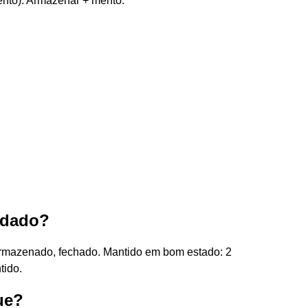
nto). Armazenar + mento.
rdado?
rmazenado, fechado. Mantido em bom estado: 2
tido.
ue?