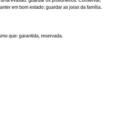
r uma evasão: guardar os prisioneiros. Conservar,
nter em bom estado: guardar as joias da família.
mo que: garantida, reservada.