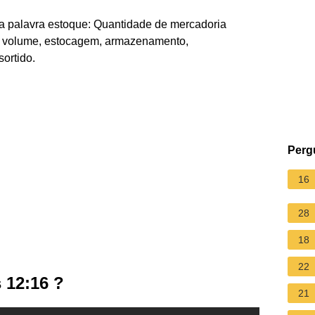
da palavra estoque: Quantidade de mercadoria
o, volume, estocagem, armazenamento,
sortido.
Perg
16
28
18
22
 12:16 ?
21