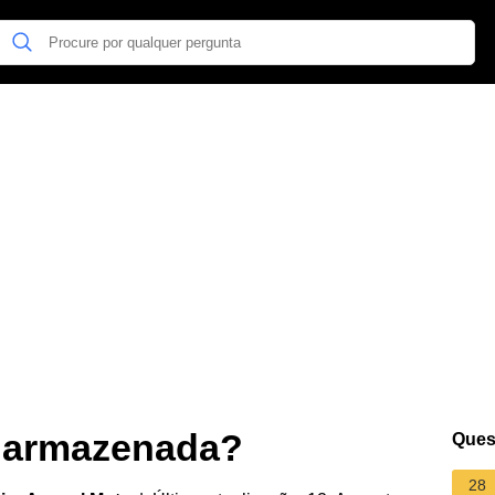
a armazenada?
Ques
28