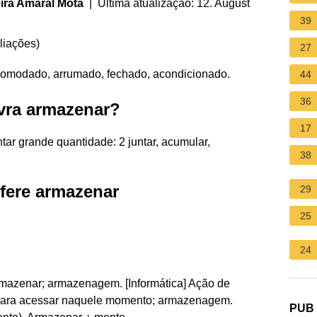
ira Amaral Mota
| Última atualização: 12. August
39
liações
)
27
comodado, arrumado, fechado, acondicionado.
44
36
vra armazenar?
17
ntar grande quantidade: 2 juntar, acumular,
38
efere armazenar
29
25
24
rmazenar; armazenagem. [Informática] Ação de
 para acessar naquele momento; armazenagem.
PUB