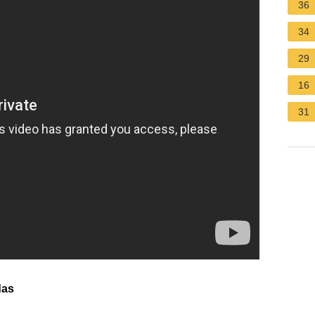
36
34
29
16
31
das