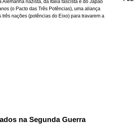
Alemanha nazista, da Itália fascista e do Japão
 anos (o Pacto das Três Potências), uma aliança
s três nações (potências do Eixo) para travarem a
liados na Segunda Guerra