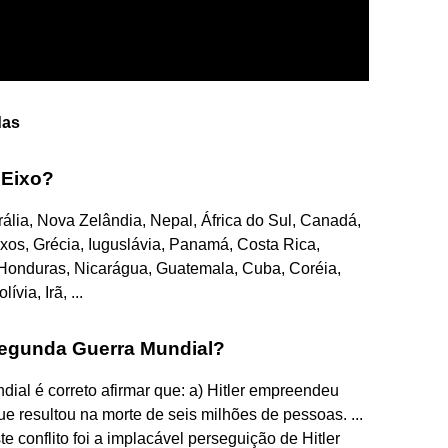
das
 Eixo?
ália, Nova Zelândia, Nepal, África do Sul, Canadá,
os, Grécia, Iuguslávia, Panamá, Costa Rica,
 Honduras, Nicarágua, Guatemala, Cuba, Coréia,
via, Irã, ...
 Segunda Guerra Mundial?
al é correto afirmar que: a) Hitler empreendeu
 resultou na morte de seis milhões de pessoas. ...
 conflito foi a implacável perseguição de Hitler