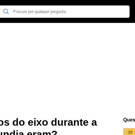
s do eixo durante a
Ques
undia eram?
39