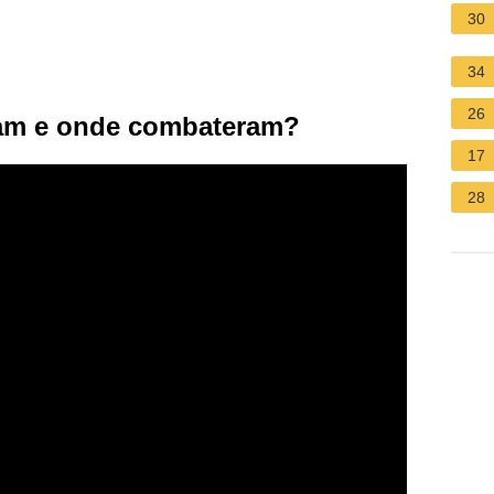
30
34
26
ram e onde combateram?
17
28