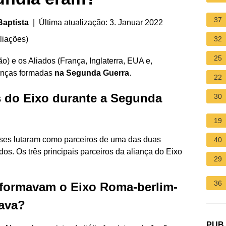
37
Baptista
| Última atualização: 3. Januar 2022
liações
)
32
25
o) e os Aliados (França, Inglaterra, EUA e,
ianças formadas
na Segunda Guerra
.
22
 do Eixo durante a Segunda
30
19
ses lutaram como parceiros de uma das duas
40
dos. Os três principais parceiros da aliança do Eixo
29
36
formavam o Eixo Roma-berlim-
tava?
PUB