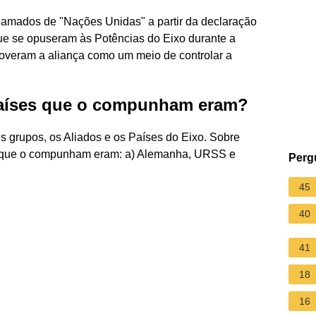
amados de "Nações Unidas" a partir da declaração
que se opuseram às Potências do Eixo durante a
overam a aliança como um meio de controlar a
 países que o compunham eram?
s grupos, os Aliados e os Países do Eixo. Sobre
ses que o compunham eram: a) Alemanha, URSS e
Perg
45
40
41
18
16