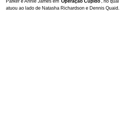
Parker e Annie James em '
Operação Cupido
', no qual
atuou ao lado de Natasha Richardson e Dennis Quaid.