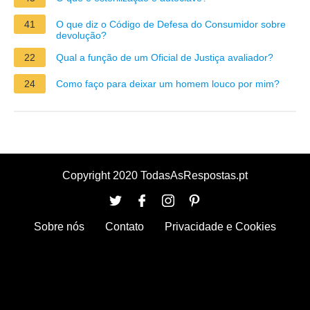
41
O que diz o Código de Defesa do Consumidor sobre
devolução?
22
Qual a função de um Oficial de Justiça avaliador?
24
Como faço para deixar um homem louco por mim?
Copyright 2020 TodasAsRespostas.pt
Sobre nós
Contato
Privacidade e Cookies