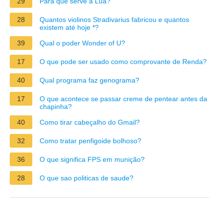
29
Para que serve a Lua?
28
Quantos violinos Stradivarius fabricou e quantos
existem até hoje *?
39
Qual o poder Wonder of U?
17
O que pode ser usado como comprovante de Renda?
40
Qual programa faz genograma?
17
O que acontece se passar creme de pentear antes da
chapinha?
40
Como tirar cabeçalho do Gmail?
32
Como tratar penfigoide bolhoso?
36
O que significa FPS em munição?
28
O que sao politicas de saude?