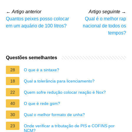
←
Artigo anterior
Artigo seguinte
→
Quantos peixes posso colocar
Qual é o melhor rap
em um aquário de 100 litros?
nacional de todos os
tempos?
Questões semelhantes
28
O que é a sintaxe?
18
Qual a tolerância para licenciamento?
22
Quem sofre redução colocar reação é Nox?
40
O que é rede gsm?
30
Qual o melhor formato de unha?
23
Onde verificar a tributação de PIS e COFINS por
NCM?