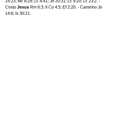
24:23; Mc 8:29; Lc 4:41; Jo 20:31; Lc 9:20; Lc 23:2. -
Cristo
Jesus
Rm 6:3; II Co 4:5; Ef 2:20. - Caminho Jo
14:6; Is 30:21.