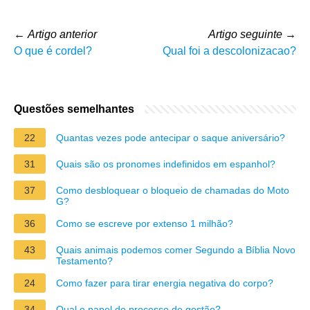
←
Artigo anterior
Artigo seguinte
→
O que é cordel?
Qual foi a descolonizacao?
Questões semelhantes
22
Quantas vezes pode antecipar o saque aniversário?
31
Quais são os pronomes indefinidos em espanhol?
37
Como desbloquear o bloqueio de chamadas do Moto
G?
36
Como se escreve por extenso 1 milhão?
43
Quais animais podemos comer Segundo a Bíblia Novo
Testamento?
24
Como fazer para tirar energia negativa do corpo?
34
Qual o papel do processo de gestão?