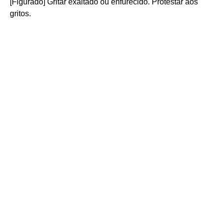
[Figurado] Gritar exaltado ou enfurecido. Protestar aos
gritos.