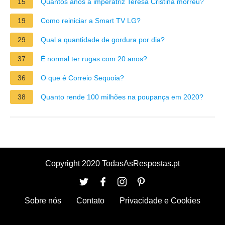
15
Quantos anos a imperatriz Teresa Cristina morreu?
19
Como reiniciar a Smart TV LG?
29
Qual a quantidade de gordura por dia?
37
É normal ter rugas com 20 anos?
36
O que é Correio Sequoia?
38
Quanto rende 100 milhões na poupança em 2020?
Copyright 2020 TodasAsRespostas.pt
Sobre nós
Contato
Privacidade e Cookies