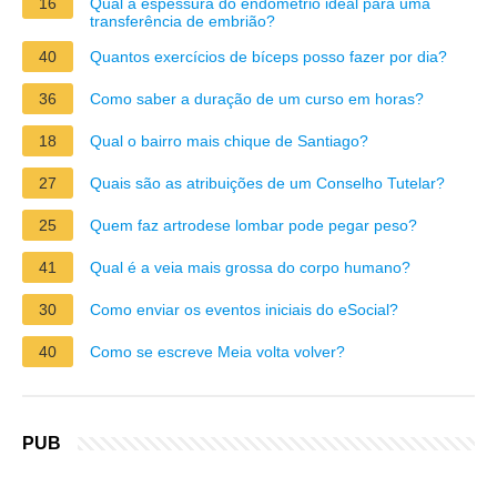
16
Qual a espessura do endométrio ideal para uma
transferência de embrião?
40
Quantos exercícios de bíceps posso fazer por dia?
36
Como saber a duração de um curso em horas?
18
Qual o bairro mais chique de Santiago?
27
Quais são as atribuições de um Conselho Tutelar?
25
Quem faz artrodese lombar pode pegar peso?
41
Qual é a veia mais grossa do corpo humano?
30
Como enviar os eventos iniciais do eSocial?
40
Como se escreve Meia volta volver?
PUB