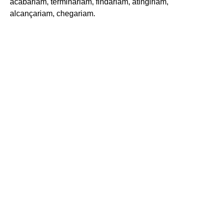
acabariam, terminariam, findariam, atingiriam,
alcançariam, chegariam.