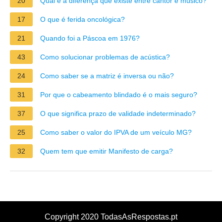
20
Qual é a diferença que existe entre cantor e músico?
17
O que é ferida oncológica?
21
Quando foi a Páscoa em 1976?
43
Como solucionar problemas de acústica?
24
Como saber se a matriz é inversa ou não?
31
Por que o cabeamento blindado é o mais seguro?
37
O que significa prazo de validade indeterminado?
25
Como saber o valor do IPVA de um veículo MG?
32
Quem tem que emitir Manifesto de carga?
Copyright 2020 TodasAsRespostas.pt