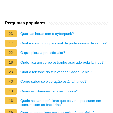
Perguntas populares
23
Quantas horas tem o cyberpunk?
17
Qual é o risco ocupacional de profissionais de saúde?
22
O que piora a pressão alta?
18
Onde fica um corpo estranho aspirado pela laringe?
23
Qual o telefone do televendas Casas Bahia?
43
Como saber se o coração está falhando?
19
Quais as vitaminas tem na chicória?
16
Quais as características que os vírus possuem em
comum com as bactérias?
39
Quanto tempo leva para a vacina fazer efeito?