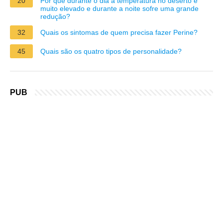
20
Por que durante o dia a temperatura no deserto é
muito elevado e durante a noite sofre uma grande
redução?
32
Quais os sintomas de quem precisa fazer Perine?
45
Quais são os quatro tipos de personalidade?
PUB