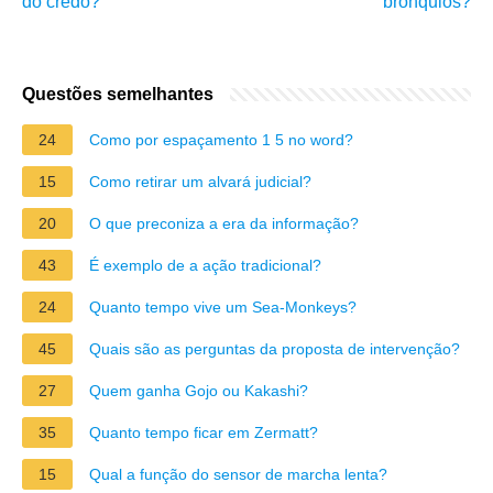
do credo?
brônquios?
Questões semelhantes
24
Como por espaçamento 1 5 no word?
15
Como retirar um alvará judicial?
20
O que preconiza a era da informação?
43
É exemplo de a ação tradicional?
24
Quanto tempo vive um Sea-Monkeys?
45
Quais são as perguntas da proposta de intervenção?
27
Quem ganha Gojo ou Kakashi?
35
Quanto tempo ficar em Zermatt?
15
Qual a função do sensor de marcha lenta?