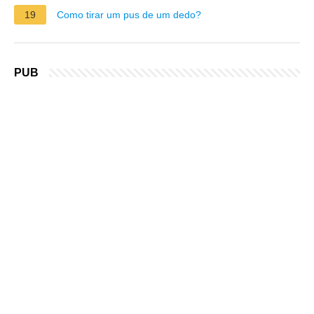
19
Como tirar um pus de um dedo?
PUB