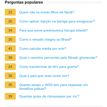
Perguntas populares
22
Quem são os orixás filhos de Nanã?
25
Como aplicar injeção na barriga para emagrecer?
34
Para que serve prednisolona Xarope infantil?
25
Como o reisado chegou ao Brasil?
41
Como calcular média por ects?
38
Qual o caminho percorrido pelo filtrado glomerular?
24
Como transformar de litro para grama?
36
Qual o país que mais come ovo?
35
Quanto tempo o INSS tem para implantar um
benefício judicial?
39
Quantas gotas de clonazepam por mL?