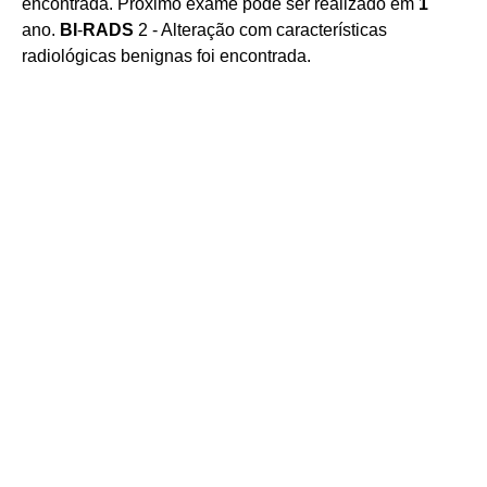
encontrada. Próximo exame pode ser realizado em
1
ano.
BI
-
RADS
2 - Alteração com características
radiológicas benignas foi encontrada.