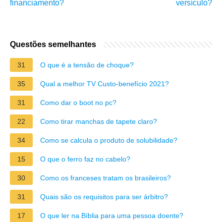
financiamento?
versículo?
Questões semelhantes
31
O que é a tensão de choque?
35
Qual a melhor TV Custo-benefício 2021?
31
Como dar o boot no pc?
22
Como tirar manchas de tapete claro?
34
Como se calcula o produto de solubilidade?
15
O que o ferro faz no cabelo?
30
Como os franceses tratam os brasileiros?
31
Quais são os requisitos para ser árbitro?
17
O que ler na Bíblia para uma pessoa doente?