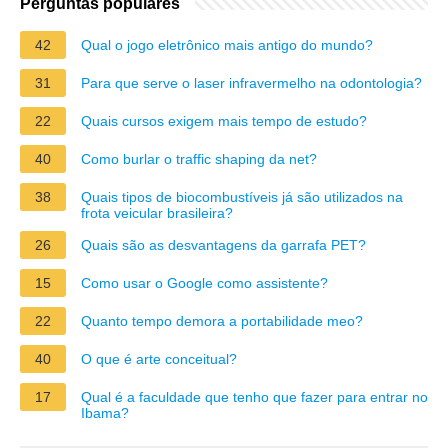
Perguntas populares
42
Qual o jogo eletrônico mais antigo do mundo?
31
Para que serve o laser infravermelho na odontologia?
22
Quais cursos exigem mais tempo de estudo?
40
Como burlar o traffic shaping da net?
38
Quais tipos de biocombustíveis já são utilizados na
frota veicular brasileira?
26
Quais são as desvantagens da garrafa PET?
15
Como usar o Google como assistente?
22
Quanto tempo demora a portabilidade meo?
40
O que é arte conceitual?
17
Qual é a faculdade que tenho que fazer para entrar no
Ibama?