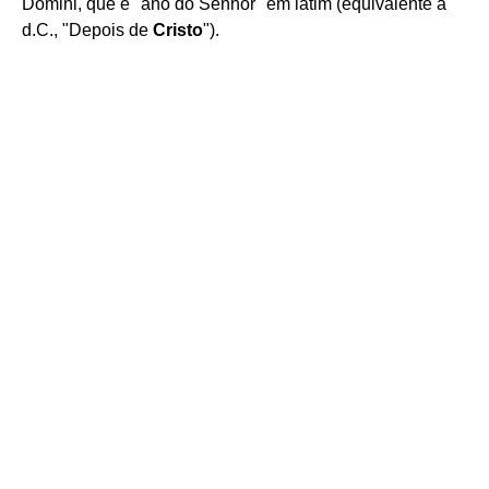
Domini, que é "ano do Senhor" em latim (equivalente à
d.C., "Depois de
Cristo
").