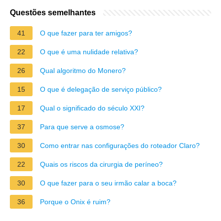
Questões semelhantes
41
O que fazer para ter amigos?
22
O que é uma nulidade relativa?
26
Qual algoritmo do Monero?
15
O que é delegação de serviço público?
17
Qual o significado do século XXI?
37
Para que serve a osmose?
30
Como entrar nas configurações do roteador Claro?
22
Quais os riscos da cirurgia de períneo?
30
O que fazer para o seu irmão calar a boca?
36
Porque o Onix é ruim?