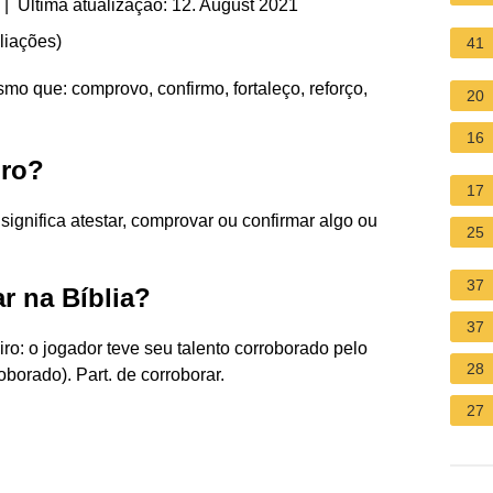
| Última atualização: 12. August 2021
liações
)
41
o que: comprovo, confirmo, fortaleço, reforço,
20
16
oro?
17
 significa atestar, comprovar ou confirmar algo ou
25
37
r na Bíblia?
37
: o jogador teve seu talento corroborado pelo
28
oborado). Part. de corroborar.
27