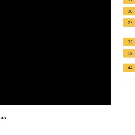
38
27
32
19
44
das