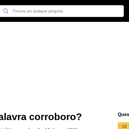
palavra corroboro?
Ques
24