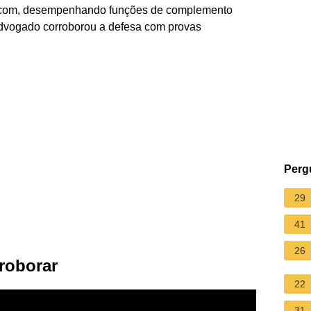
o com, desempenhando funções de complemento
advogado corroborou a defesa com provas
Perg
29
41
26
rroborar
22
31