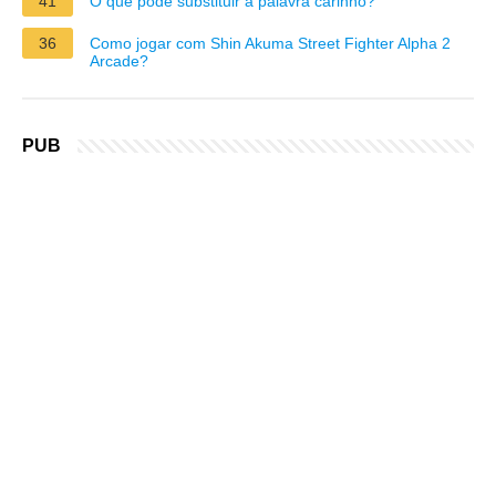
41
O que pode substituir a palavra carinho?
36
Como jogar com Shin Akuma Street Fighter Alpha 2
Arcade?
PUB