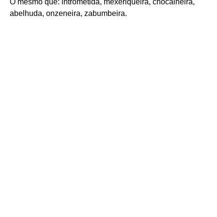
O mesmo que: intrometida, mexeriqueira, chocalheira,
abelhuda, onzeneira, zabumbeira.