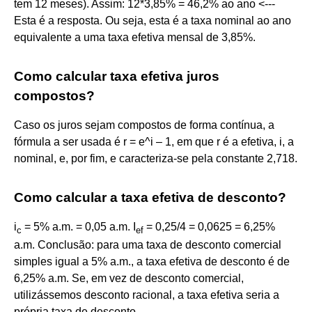
tem 12 meses). Assim: 12*3,85% = 46,2% ao ano <---
Esta é a resposta. Ou seja, esta é a taxa nominal ao ano
equivalente a uma taxa efetiva mensal de 3,85%.
Como calcular taxa efetiva juros
compostos?
Caso os juros sejam compostos de forma contínua, a
fórmula a ser usada é r = e^i – 1, em que r é a efetiva, i, a
nominal, e, por fim, e caracteriza-se pela constante 2,718.
Como calcular a taxa efetiva de desconto?
i
= 5% a.m. = 0,05 a.m. I
= 0,25/4 = 0,0625 = 6,25%
c
ef
a.m. Conclusão: para uma taxa de desconto comercial
simples igual a 5% a.m., a taxa efetiva de desconto é de
6,25% a.m. Se, em vez de desconto comercial,
utilizássemos desconto racional, a taxa efetiva seria a
própria taxa de desconto.