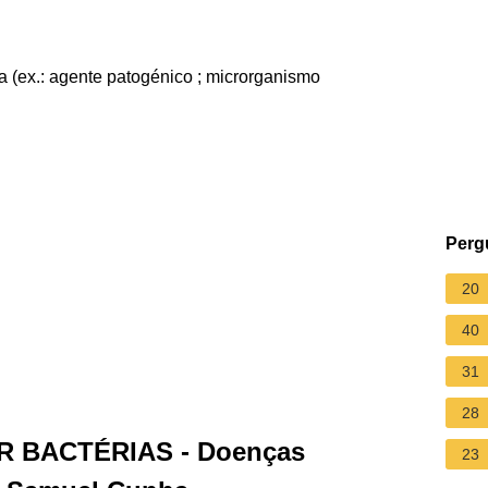
 (ex.: agente patogénico ; microrganismo
Perg
20
40
31
28
 BACTÉRIAS - Doenças
23