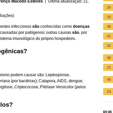
urenço Macedo Esteves
| Última atualização: 21.
25
liações
)
16
ntes infecciosos
são
conhecidas como
doenças
36
causadas por patógenos; outras causas
são
, por
42
istema imunológico do próprio hospedeiro.
32
ogênicas?
36
21
ismo podem causar são: Leptospirose,
40
iana (por bactérias); Catapora, AIDS, dengue,
gilose, Criptococose, Pitiríase Versicolor (pelos
24
los?
PUB