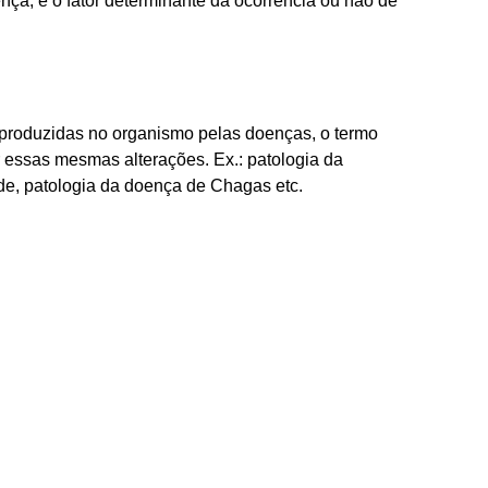
nça, é o fator determinante da ocorrência ou não de
s produzidas no organismo pelas doenças, o termo
r essas mesmas alterações. Ex.: patologia da
óide, patologia da doença de Chagas etc.