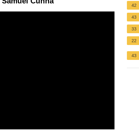
om Samuel Cunha
42
43
33
22
43