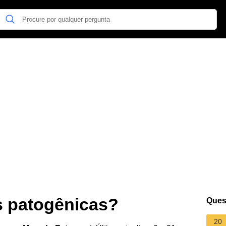
s patogênicas?
Ques
20