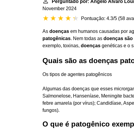
Perguntado por: Ângelo Álvaro Lo
November 2024
Pontuação: 4.3/5
(
58 ava
As
doenças
em humanos causadas por age
patogênicas
. Nem todas as
doenças são
exemplo, toxinas,
doenças
genéticas e o s
Quais são as doenças pat
Os tipos de agentes patogênicos
Algumas das doenças que esses microrgan
Salmonelose, Hanseníase, Meningite bacter
febre amarela (por vírus); Candidíase, Asper
fungos).
O que é patogênico exemp