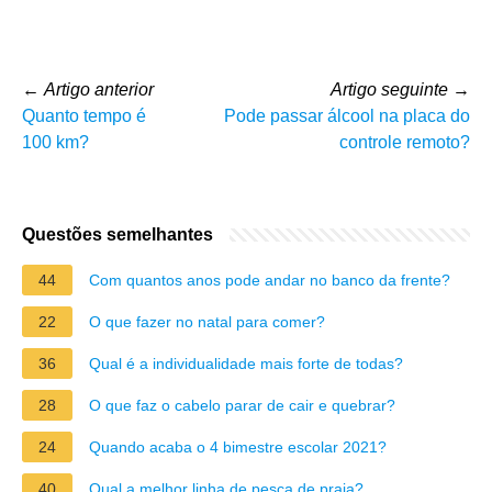
←
Artigo anterior
Artigo seguinte
→
Quanto tempo é
Pode passar álcool na placa do
100 km?
controle remoto?
Questões semelhantes
44
Com quantos anos pode andar no banco da frente?
22
O que fazer no natal para comer?
36
Qual é a individualidade mais forte de todas?
28
O que faz o cabelo parar de cair e quebrar?
24
Quando acaba o 4 bimestre escolar 2021?
40
Qual a melhor linha de pesca de praia?