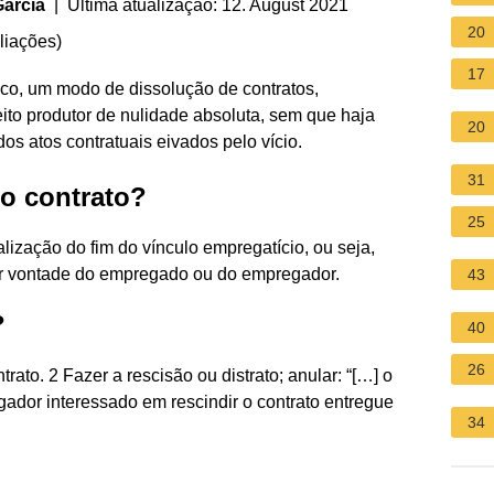
arcia
| Última atualização: 12. August 2021
20
liações
)
17
ico, um modo de dissolução de contratos,
eito produtor de nulidade absoluta, sem que haja
20
s atos contratuais eivados pelo vício.
31
 o contrato?
25
alização do fim do vínculo empregatício, ou seja,
por vontade do empregado ou do empregador.
43
?
40
26
trato. 2 Fazer a rescisão ou distrato; anular: “[…] o
or interessado em rescindir o contrato entregue
34