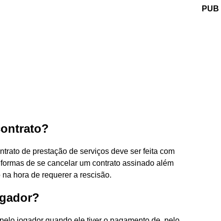
PUB
contrato?
trato de prestação de serviços deve ser feita com
s formas de se cancelar um contrato assinado além
 na hora de requerer a rescisão.
ogador?
 pelo jogador quando ele tiver o pagamento de, pelo