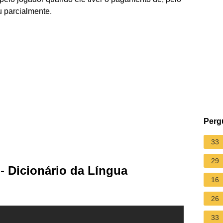
u parcialmente.
Perg
33
29
 - Dicionário da Língua
16
26
33