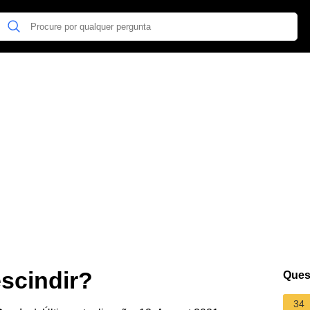
escindir?
Ques
34