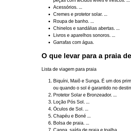
peças com tecidos leves e frescos. ...
Acessórios. ...
Cremes e protetor solar. ...
Roupa de banho. ...
Chinelos e sandálias abertas. ...
Livros e aparelhos sonoros. ...
Garrafas com água.
O que levar para a praia d
Lista de viagem para praia
Biquíni, Maiô e Sunga. É um dos prim
ou quando o sol é garantido no destino
Protetor Solar e Bronzeador. ...
Loção Pós Sol. ...
Óculos de Sol. ...
Chapéu e Boné ...
Bolsa de praia. ...
Canga, saída de praia e toalha. ...