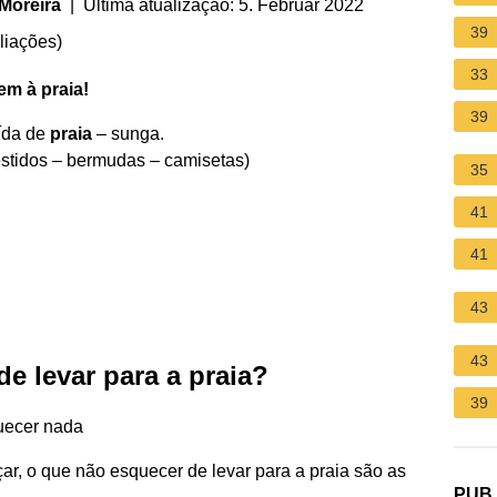
Moreira
| Última atualização: 5. Februar 2022
39
liações
)
33
gem à
praia
!
39
ída de
praia
– sunga.
estidos – bermudas – camisetas)
35
41
41
43
43
e levar para a praia?
39
quecer nada
r, o que não esquecer de levar para a praia são as
PUB