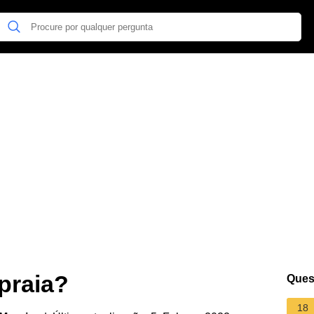
 praia?
Ques
18