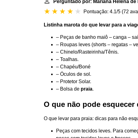
Perguntado por: Mariana Helena de 
Pontuação: 4.1/5
(
72 ava
Listinha marota do que
levar
para a via
– Peças de banho maiô – canga – sa
– Roupas leves (shorts – regatas – v
– Chinelo/Rasteirinha/Tênis.
– Toalhas.
– Chapéu/Boné
– Óculos de sol.
– Protetor Solar.
– Bolsa de
praia
.
O que não pode esquecer d
O que levar para praia: dicas para não es
Peças com tecidos leves. Para começa