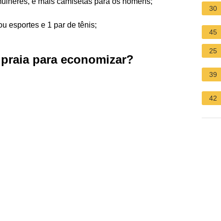
 mulheres, e mais camisetas para os homens;
30
u esportes e 1 par de tênis;
45
25
 praia para economizar?
39
42