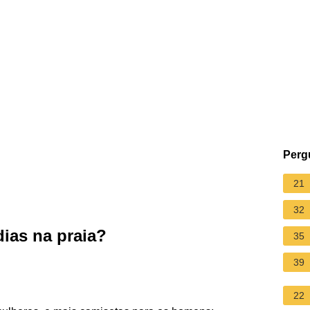
Perg
21
32
dias na praia?
35
39
22