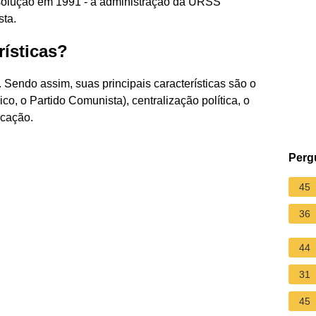
ssolução em 1991 - a administração da URSS
sta.
rísticas?
o. Sendo assim, suas principais características são o
co, o Partido Comunista), centralização política, o
icação.
Perg
45
36
44
31
45