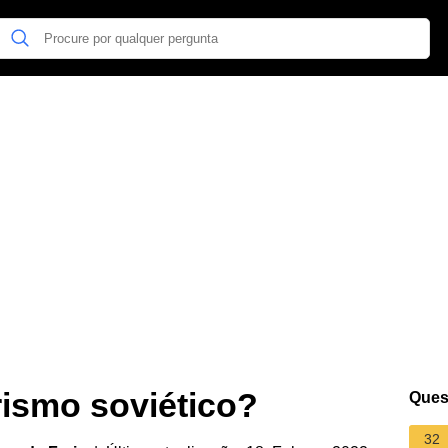
arismo soviético?
Ques
32