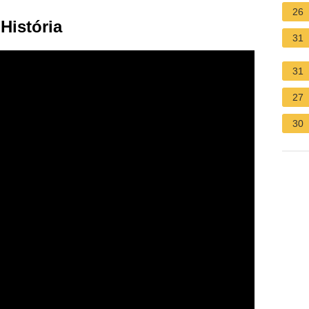
26
História
31
31
27
30