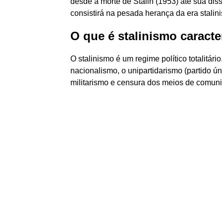
desde a morte de Stalin (1953) até sua di
consistirá na pesada herança da era stalini
O que é stalinismo caracte
O stalinismo é um regime político totalitári
nacionalismo, o unipartidarismo (partido úni
militarismo e censura dos meios de comun