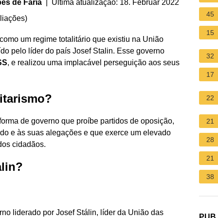
es de Faria
| Última atualização: 18. Februar 2022
45
liações
)
15
 como um regime totalitário que existiu na União
do pelo líder do país Josef Stalin. Esse governo
32
SS
, e realizou uma implacável perseguição aos seus
17
litarismo?
22
 forma de governo que proíbe partidos de oposição,
21
tado e às suas alegações e que exerce um elevado
28
 dos cidadãos.
21
lin?
38
rno liderado por Josef Stálin, líder da União das
PUB