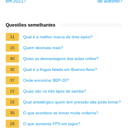
em 2021?
de autismo?
Questões semelhantes
31
Qual é a melhor marca de tinta epóxi?
15
Quem desmata mais?
40
Quais as desvantagens das aulas online?
30
Qual é a língua falada em Buenos Aires?
37
Onde encontrar BEP-20?
22
Quais são os três tipos de samba?
25
Qual antialérgico quem tem pressão alta pode tomar?
30
O que acontece se tomar muita codeína?
28
O que aumenta FPS em jogos?