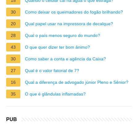
15
Quando o celular cai na água o que estraga?
30
Como deixar os queimadores do fogão brilhando?
20
Qual papel usar na impressora de decalque?
28
Qual o país menos seguro do mundo?
43
O que quer dizer ter bom ânimo?
30
Como saber a conta e agência da Caixa?
27
Qual é o valor fatorial de 7?
16
Qual a diferença de advogado júnior Pleno e Sênior?
35
O que é glândulas inflamadas?
PUB