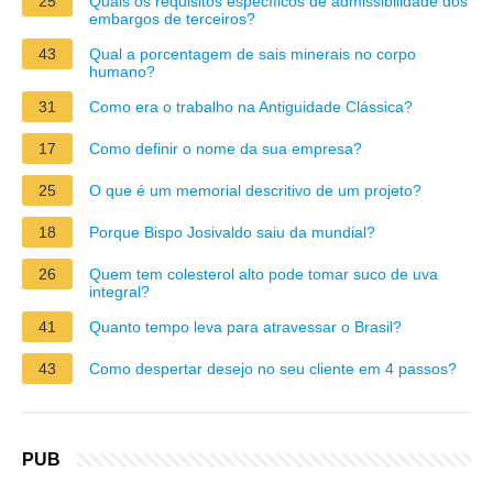
25
Quais os requisitos específicos de admissibilidade dos
embargos de terceiros?
43
Qual a porcentagem de sais minerais no corpo
humano?
31
Como era o trabalho na Antiguidade Clássica?
17
Como definir o nome da sua empresa?
25
O que é um memorial descritivo de um projeto?
18
Porque Bispo Josivaldo saiu da mundial?
26
Quem tem colesterol alto pode tomar suco de uva
integral?
41
Quanto tempo leva para atravessar o Brasil?
43
Como despertar desejo no seu cliente em 4 passos?
PUB