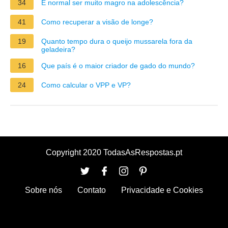
34
É normal ser muito magro na adolescência?
41
Como recuperar a visão de longe?
19
Quanto tempo dura o queijo mussarela fora da
geladeira?
16
Que país é o maior criador de gado do mundo?
24
Como calcular o VPP e VP?
Copyright 2020 TodasAsRespostas.pt
Sobre nós
Contato
Privacidade e Cookies