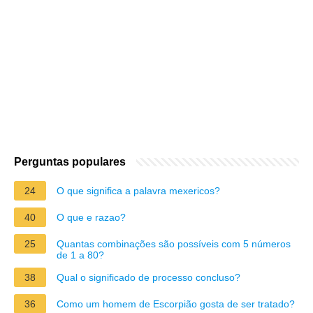
Perguntas populares
24
O que significa a palavra mexericos?
40
O que e razao?
25
Quantas combinações são possíveis com 5 números
de 1 a 80?
38
Qual o significado de processo concluso?
36
Como um homem de Escorpião gosta de ser tratado?