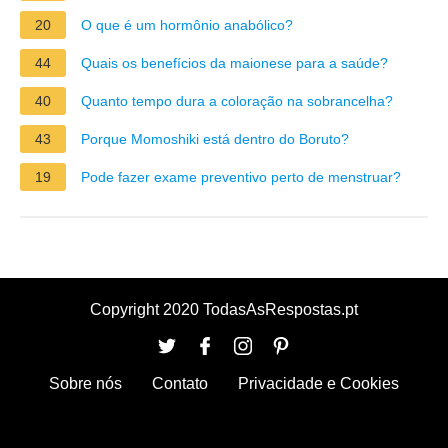
20
O que é um hormônio anabólico?
44
Quais os benefícios da maionese para a saúde?
40
Quanto tempo dura a coloração na sobrancelha?
43
Porque Momoshiki está dentro do Boruto?
19
Pode fazer exame preventivo perto de menstruar?
Copyright 2020 TodasAsRespostas.pt
Sobre nós
Contato
Privacidade e Cookies