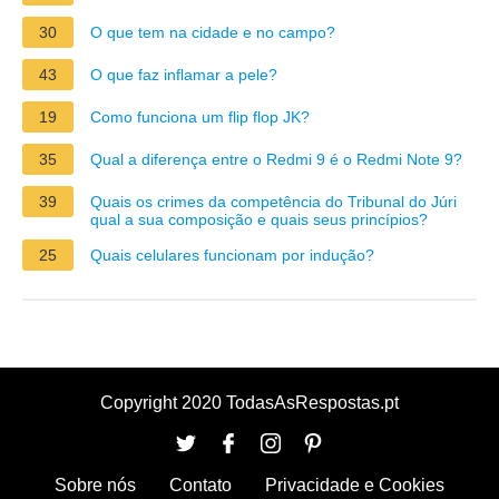
30
O que tem na cidade e no campo?
43
O que faz inflamar a pele?
19
Como funciona um flip flop JK?
35
Qual a diferença entre o Redmi 9 é o Redmi Note 9?
39
Quais os crimes da competência do Tribunal do Júri
qual a sua composição e quais seus princípios?
25
Quais celulares funcionam por indução?
Copyright 2020 TodasAsRespostas.pt
Sobre nós
Contato
Privacidade e Cookies