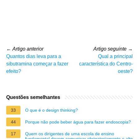
←
Artigo anterior
Artigo seguinte
→
Quantos dias leva para a
Qual a principal
sibutramina começar a fazer
característica do Centro-
efeito?
oeste?
Questões semelhantes
33
O que é o design thinking?
44
Porque não pode beber água para fazer endoscopia?
17
Quem os dirigentes de uma escola de ensino
fundamental devem comunicar obrigatoriamente o alto