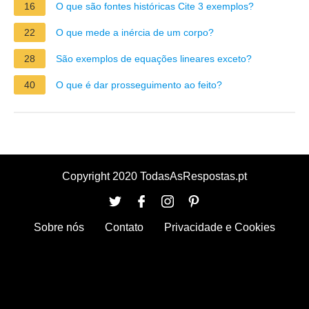
16
O que são fontes históricas Cite 3 exemplos?
22
O que mede a inércia de um corpo?
28
São exemplos de equações lineares exceto?
40
O que é dar prosseguimento ao feito?
Copyright 2020 TodasAsRespostas.pt
Sobre nós
Contato
Privacidade e Cookies