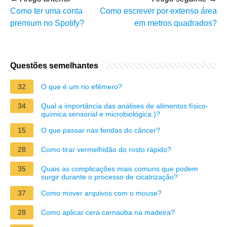
Como ter uma conta
Como escrever por extenso área
premium no Spotify?
em metros quadrados?
Questões semelhantes
32
O que é um rio efêmero?
34
Qual a importância das análises de alimentos físico-
química sensorial e microbiológica )?
15
O que passar nas feridas do câncer?
28
Como tirar vermelhidão do rosto rápido?
35
Quais as complicações mais comuns que podem
surgir durante o processo de cicatrização?
37
Como mover arquivos com o mouse?
28
Como aplicar cera carnaúba na madeira?