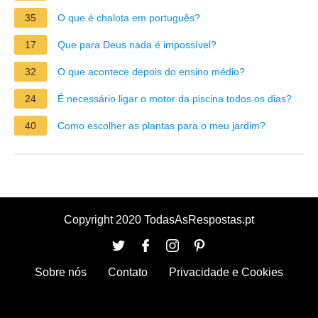
35
O que é chalota em português?
17
Que para Deus nada é impossível?
32
O que acontece depois do ensino médio?
24
É necessário ligar o motor da piscina todos os dias?
40
Como escolher as plantas para o meu jardim?
Copyright 2020 TodasAsRespostas.pt
Sobre nós
Contato
Privacidade e Cookies