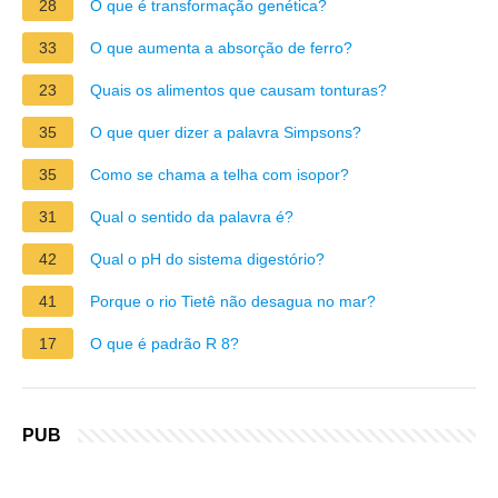
28
O que é transformação genética?
33
O que aumenta a absorção de ferro?
23
Quais os alimentos que causam tonturas?
35
O que quer dizer a palavra Simpsons?
35
Como se chama a telha com isopor?
31
Qual o sentido da palavra é?
42
Qual o pH do sistema digestório?
41
Porque o rio Tietê não desagua no mar?
17
O que é padrão R 8?
PUB