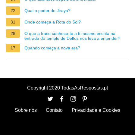
22
Qual o poder do Jiraya?
31
Onde começa a Rota do Sol?
28
O que a frase conhece-te a ti mesmo escrita na
entrada do templo de Delfos nos leva a entender?
17
Quando começa a nova era?
Copyright 2020 TodasAsRespostas.pt
Sobre nós
Contato
Privacidade e Cookies