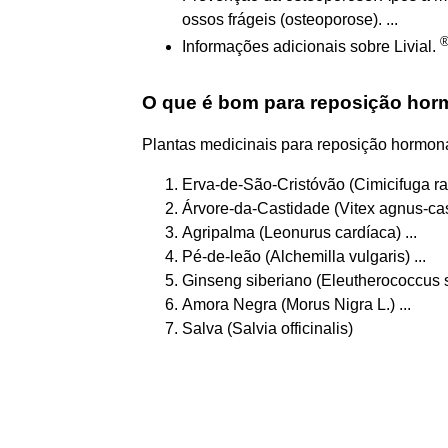
ossos frágeis (osteoporose). ...
Informações adicionais sobre Livial.
O que é bom para reposição horm
Plantas medicinais para reposição hormona
Erva-de-São-Cristóvão (Cimicifuga ra
Árvore-da-Castidade (Vitex agnus-cast
Agripalma (Leonurus cardíaca) ...
Pé-de-leão (Alchemilla vulgaris) ...
Ginseng siberiano (Eleutherococcus se
Amora Negra (Morus Nigra L.) ...
Salva (Salvia officinalis)