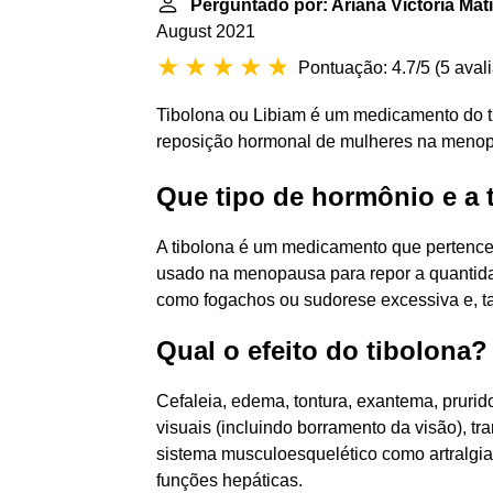
Perguntado por: Ariana Victória Ma
August 2021
Pontuação: 4.7/5
(
5 aval
Tibolona ou Libiam é um medicamento do tip
reposição hormonal de mulheres na meno
Que tipo de hormônio e a 
A tibolona é um medicamento que pertence 
usado na menopausa para repor a quantidad
como fogachos ou sudorese excessiva e, 
Qual o efeito do tibolona?
Cefaleia, edema, tontura, exantema, prurid
visuais (incluindo borramento da visão), tra
sistema musculoesquelético como artralgia
funções hepáticas.