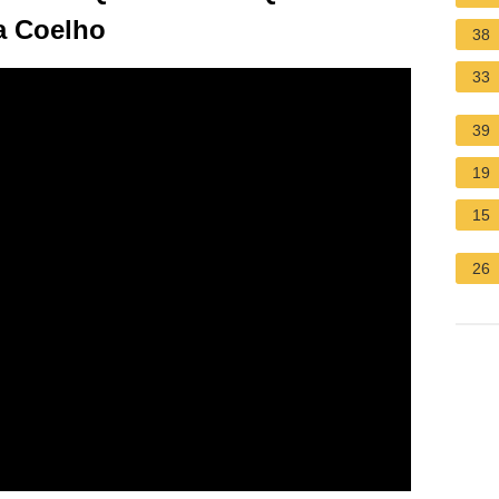
a Coelho
38
33
39
19
15
26