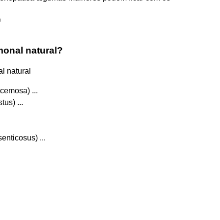
®
onal natural?
l natural
cemosa) ...
us) ...
nticosus) ...