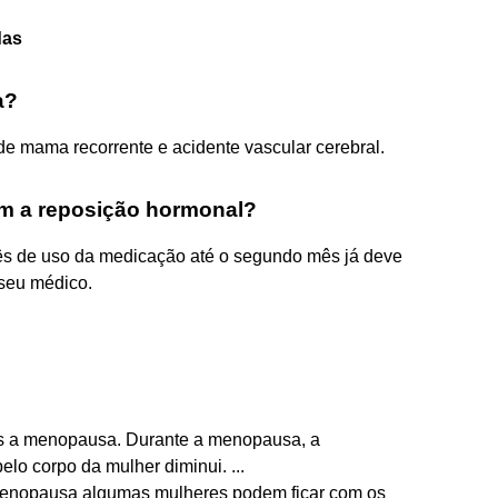
das
a?
de mama recorrente e acidente vascular cerebral.
om a reposição hormonal?
ês de uso da medicação até o segundo mês já deve
 seu médico.
ós a menopausa. Durante a menopausa, a
lo corpo da mulher diminui. ...
menopausa algumas mulheres podem ficar com os