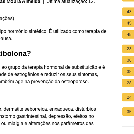
tias Moura Almeida
| Última atualização: 12.
43
iações
)
45
o hormônio sintético. É utilizado como terapia de
45
pausa.
23
tibolona?
38
ao grupo da terapia hormonal de substituição e é
38
e de estrogênios e reduzir os seus sintomas,
também age na prevenção da osteoporose.
28
24
o, dermatite seborreica, enxaqueca, distúrbios
35
nstorno gastrintestinal, depressão, efeitos no
 ou mialgia e alterações nos parâmetros das